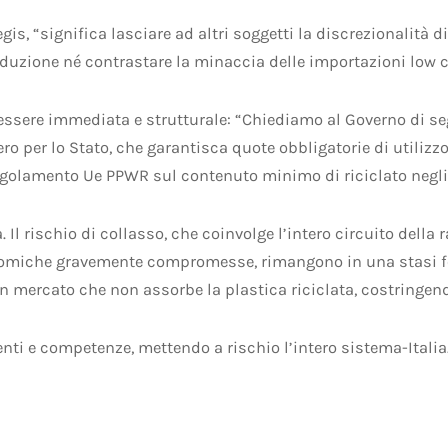
is, “significa lasciare ad altri soggetti la discrezionalità di 
roduzione né contrastare la minaccia delle importazioni low c
 essere immediata e strutturale: “Chiediamo al Governo di seg
o per lo Stato, che garantisca quote obbligatorie di utilizz
 regolamento Ue PPWR sul contenuto minimo di riciclato negli
a. Il rischio di collasso, che coinvolge l’intero circuito della
nomiche gravemente compromesse, rimangono in una stasi for
 un mercato che non assorbe la plastica riciclata, costringen
ti e competenze, mettendo a rischio l’intero sistema-Italia