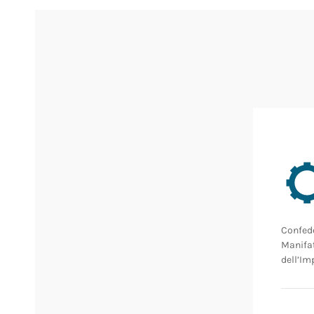
Confede
Manifat
dell’Im